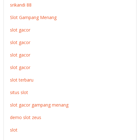
srikandi 88
Slot Gampang Menang
slot gacor
slot gacor
slot gacor
slot gacor
slot terbaru
situs slot
slot gacor gampang menang
demo slot zeus
slot