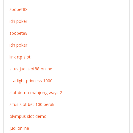
sbobet88
idn poker
sbobet88
idn poker
link rtp slot
situs judi slot88 online
starlight princess 1000
slot demo mahjong ways 2
situs slot bet 100 perak
olympus slot demo
judi online