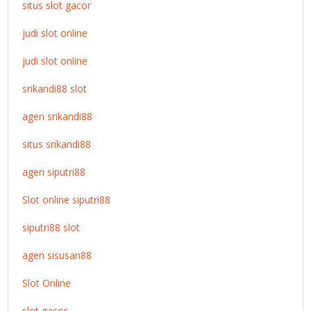
situs slot gacor
judi slot online
judi slot online
srikandi88 slot
agen srikandi88
situs srikandi88
agen siputri88
Slot online siputri88
siputri88 slot
agen sisusan88
Slot Online
slot gacor