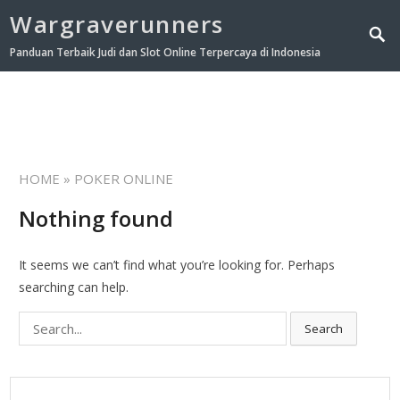
Wargraverunners
Panduan Terbaik Judi dan Slot Online Terpercaya di Indonesia
HOME
» POKER ONLINE
Nothing found
It seems we can’t find what you’re looking for. Perhaps
searching can help.
Search
Search
for: