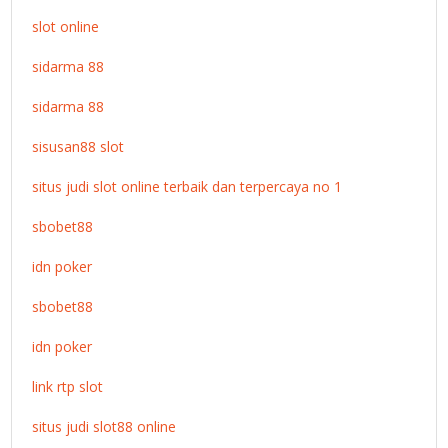
slot online
sidarma 88
sidarma 88
sisusan88 slot
situs judi slot online terbaik dan terpercaya no 1
sbobet88
idn poker
sbobet88
idn poker
link rtp slot
situs judi slot88 online