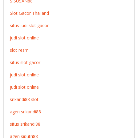
SISUSAN88
Slot Gacor Thailand
situs judi slot gacor
judi slot online
slot resmi
situs slot gacor
judi slot online
judi slot online
srikandi88 slot
agen srikandi88
situs srikandi88
agen siputri88