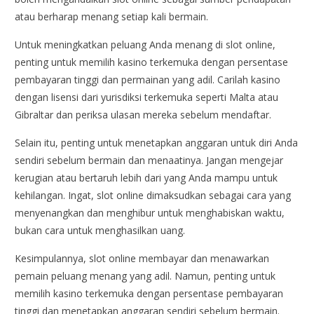
atau berharap menang setiap kali bermain.
Untuk meningkatkan peluang Anda menang di slot online,
penting untuk memilih kasino terkemuka dengan persentase
pembayaran tinggi dan permainan yang adil. Carilah kasino
dengan lisensi dari yurisdiksi terkemuka seperti Malta atau
Gibraltar dan periksa ulasan mereka sebelum mendaftar.
Selain itu, penting untuk menetapkan anggaran untuk diri Anda
sendiri sebelum bermain dan menaatinya. Jangan mengejar
kerugian atau bertaruh lebih dari yang Anda mampu untuk
kehilangan. Ingat, slot online dimaksudkan sebagai cara yang
menyenangkan dan menghibur untuk menghabiskan waktu,
bukan cara untuk menghasilkan uang.
Kesimpulannya, slot online membayar dan menawarkan
pemain peluang menang yang adil. Namun, penting untuk
memilih kasino terkemuka dengan persentase pembayaran
tinggi dan menetapkan anggaran sendiri sebelum bermain.