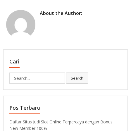
About the Author:
Cari
Search
Search
for:
Pos Terbaru
Daftar Situs Judi Slot Online Terpercaya dengan Bonus
New Member 100%